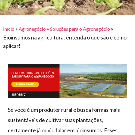
para
e logística
Modificado em: fevereiro 25, 2025
premiações
feira
offshore
o
armazenagem
eventos
agronegócio
toldos
construção
lonas
»
»
»
civil
Início
Agronegócio
Soluções para o Agronegócio
Bioinsumos na agricultura: entenda o que são e como
vida
piscinas
aplicar!
de
mercado
caminhoneiro
automotivo
móveis,
calçados,
epi's
e
lonas
Se você é um produtor rural e busca formas mais
multiúso
sustentáveis de cultivar suas plantações,
certamente já ouviu falar em bioinsumos. Esses