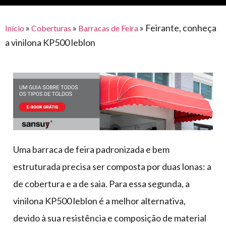
para
e logística
premiações
feira
offshore
o
armazenagem
»
»
»
Feirante, conheça
Início
Coberturas
Barracas de Feira
eventos
agronegócio
toldos
construção
a vinilona KP500 leblon
lonas
civil
vida
piscinas
de
mercado
caminhoneiro
automotivo
móveis,
calçados,
epi's
Uma barraca de feira padronizada e bem
e
estruturada precisa ser composta por duas lonas: a
lonas
de cobertura e a de saia. Para essa segunda, a
multiúso
vinilona KP500 leblon é a melhor alternativa,
devido à sua resistência e composição de material