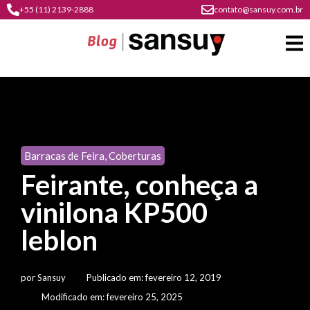
+55 (11) 2139-2888
contato@sansuy.com.br
A
Sansuy
Barracas de Feira
,
Coberturas
contato
Feirante, conheça a
Agronegócio
cultura
vinilona KP500
psicultura
do
Coberturas
plástico
leblon
soluções
barracas
em
institucional
Indústria
sansuy
água
por
Sansuy
Publicado em:
fevereiro 12, 2019
materiais
comunicação
barracas
soluções
Modificado em: fevereiro 25, 2025
gratuitos
Transporte
visual
de