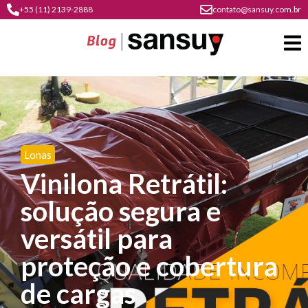
+55 (11) 2139-2888
contato@sansuy.com.br
A
Sansuy
Lonas
contato
Vinilona Retrátil:
Agronegócio
cultura
solução segura e
psicultura
do
Coberturas
plástico
versátil para
soluções
barracas
em
institucional
proteção e cobertura
Indústria
sansuy
água
materiais
comunicação
de cargas
barracas
soluções
gratuitos
Transporte
visual
de