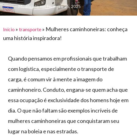
para
e logística
Modificado em: fevereiro 25, 2025
premiações
feira
offshore
o
armazenagem
eventos
agronegócio
toldos
construção
lonas
»
»
Mulheres caminhoneiras: conheça
civil
Início
transporte
uma história inspiradora!
vida
piscinas
de
mercado
caminhoneiro
Quando pensamos em profissionais que trabalham
automotivo
com logística, especialmente o transporte de
móveis,
carga, é comum vir à mente a imagem do
calçados,
caminhoneiro. Conduto, engana-se quem acha que
epi's
e
essa ocupação é exclusividade dos homens hoje em
lonas
dia. O que não faltam são exemplos incríveis de
multiúso
mulheres caminhoneiras que conquistaram seu
lugar na boleia e nas estradas.