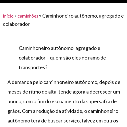
para
e logística
premiações
feira
offshore
o
armazenagem
»
»
Caminhoneiro autônomo, agregado e
Início
caminhões
eventos
agronegócio
toldos
construção
colaborador
lonas
civil
vida
piscinas
de
Caminhoneiro autônomo, agregado e
mercado
caminhoneiro
automotivo
colaborador – quem são eles no ramo de
transportes?
móveis,
calçados,
A demanda pelo caminhoneiro autônomo, depois de
epi's
e
meses de ritmo de alta, tende agora a decrescer um
lonas
pouco, com o fim do escoamento da supersafra de
multiúso
grãos. Com a redução da atividade, o caminhoneiro
autônomo terá de buscar serviço, talvez em outros