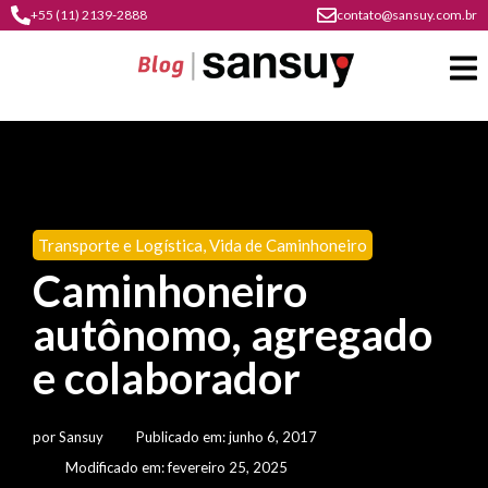
+55 (11) 2139-2888
contato@sansuy.com.br
A
Sansuy
Transporte e Logística
,
Vida de Caminhoneiro
contato
Caminhoneiro
Agronegócio
cultura
autônomo, agregado
psicultura
do
Coberturas
plástico
e colaborador
soluções
barracas
em
institucional
Indústria
sansuy
água
por
Sansuy
Publicado em:
junho 6, 2017
materiais
comunicação
barracas
soluções
Modificado em: fevereiro 25, 2025
gratuitos
Transporte
visual
de