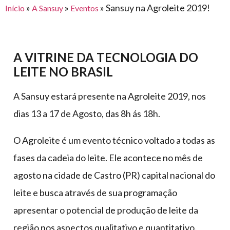
para
»
»
»
Sansuy na Agroleite 2019!
Início
A Sansuy
Eventos
e logística
premiações
feira
offshore
o
armazenagem
eventos
agronegócio
toldos
construção
lonas
civil
A VITRINE DA TECNOLOGIA DO
vida
piscinas
LEITE NO BRASIL
de
mercado
caminhoneiro
A Sansuy estará presente na Agroleite 2019, nos
automotivo
dias 13 a 17 de Agosto, das 8h ás 18h.
móveis,
calçados,
O Agroleite é um evento técnico voltado a todas as
epi's
fases da cadeia do leite. Ele acontece no mês de
e
agosto na cidade de Castro (PR) capital nacional do
lonas
leite e busca através de sua programação
multiúso
apresentar o potencial de produção de leite da
região nos aspectos qualitativo e quantitativo.