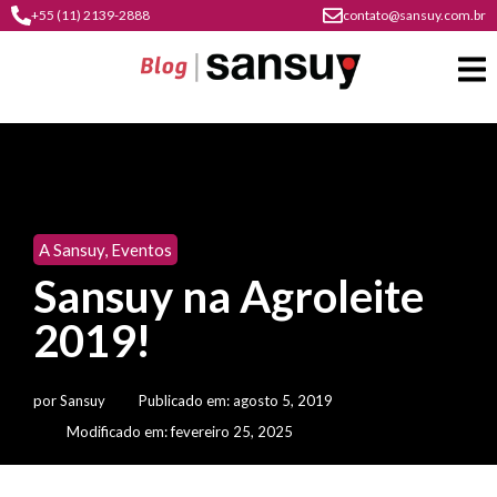
+55 (11) 2139-2888
contato@sansuy.com.br
A
Sansuy
A Sansuy
,
Eventos
contato
Sansuy na Agroleite
Agronegócio
cultura
2019!
psicultura
do
Coberturas
plástico
soluções
barracas
em
por
Sansuy
Publicado em:
agosto 5, 2019
institucional
Indústria
sansuy
água
Modificado em: fevereiro 25, 2025
materiais
comunicação
barracas
soluções
gratuitos
Transporte
visual
de