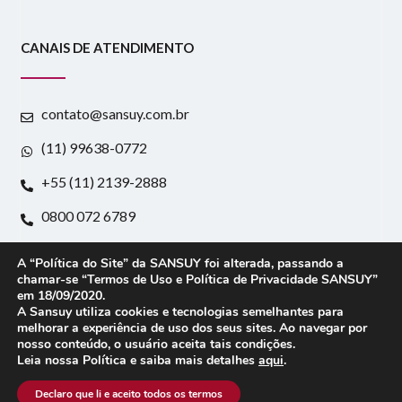
CANAIS DE ATENDIMENTO
contato@sansuy.com.br
(11) 99638-0772
+55 (11) 2139-2888
0800 072 6789
Rodovia Régis Bittencourt, 4981 - Km 280 Gramado -
A “Política do Site” da SANSUY foi alterada, passando a
Embu - SP CEP: 06830-900
chamar-se “Termos de Uso e Política de Privacidade SANSUY”
em 18/09/2020.
A Sansuy utiliza cookies e tecnologias semelhantes para
melhorar a experiência de uso dos seus sites. Ao navegar por
nosso conteúdo, o usuário aceita tais condições.
Leia nossa Política e saiba mais detalhes
aqui
.
Copyright © 2023 – Sansuy – Todos os direitos
reservados | Rodovia Régis Bittencourt, 4981 – Km 280
Declaro que li e aceito todos os termos
– Tingidor – Embu – SP – CEP: 06830-900