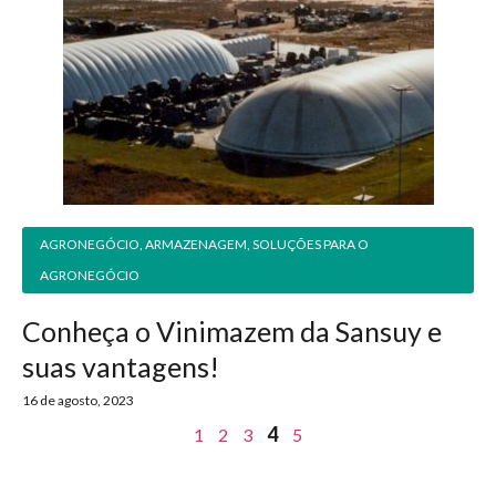
AGRONEGÓCIO
,
ARMAZENAGEM
,
SOLUÇÕES PARA O
AGRONEGÓCIO
Conheça o Vinimazem da Sansuy e
suas vantagens!
16 de agosto, 2023
4
1
2
3
5