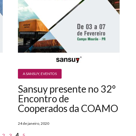
A SANSUY
,
EVENTOS
Sansuy presente no 32°
Encontro de
Cooperados da COAMO
24 de janeiro, 2020
4
2
3
5