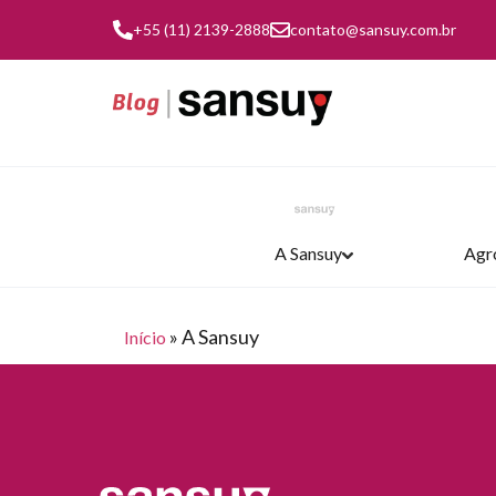
+55 (11) 2139-2888
contato@sansuy.com.br
A Sansuy
Agr
»
A Sansuy
Início
TRANSPORTE E LOGÍSTICA
AGRONEGÓCIO
COBERTURAS
INDÚSTRIA
A SANSUY