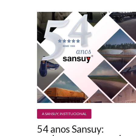
A SANSUY
,
INSTITUCIONAL
54 anos Sansuy: