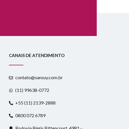
CANAIS DE ATENDIMENTO
contato@sansuy.com.br
(11) 99638-0772
+55 (11) 2139-2888
0800 072 6789
Rodovia Régis Bittencourt, 4981 -