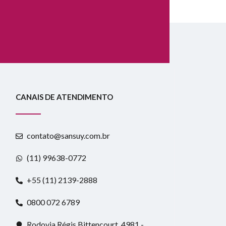
CANAIS DE ATENDIMENTO
contato@sansuy.com.br
(11) 99638-0772
+55 (11) 2139-2888
0800 072 6789
Rodovia Régis Bittencourt, 4981 -