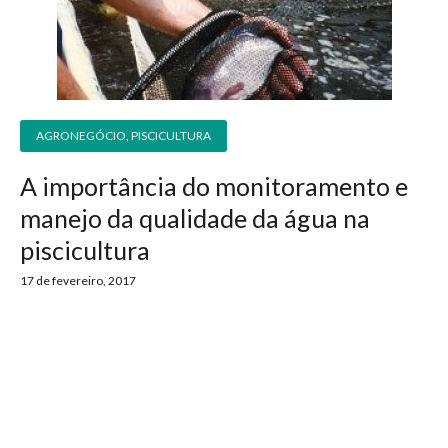
para
e logística
premiações
feira
offshore
o
armazenagem
eventos
agronegócio
toldos
construção
lonas
civil
vida
piscinas
AGRONEGÓCIO
,
PISCICULTURA
de
mercado
A importância do monitoramento e
caminhoneiro
automotivo
manejo da qualidade da água na
móveis,
piscicultura
calçados,
17 de fevereiro, 2017
epi's
e
lonas
multiúso