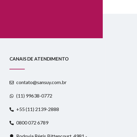
CANAIS DE ATENDIMENTO
contato@sansuy.com.br
(11) 99638-0772
+55 (11) 2139-2888
0800 072 6789
Rodovia Régis Bittencourt, 4981 -